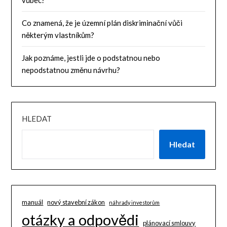
vůbec?
Co znamená, že je územní plán diskriminační vůči
některým vlastníkům?
Jak poznáme, jestli jde o podstatnou nebo
nepodstatnou změnu návrhu?
HLEDAT
Hledat
manuál
nový stavební zákon
náhrady investorům
otázky a odpovědi
plánovací smlouvy