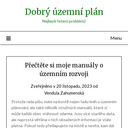
Přejdi
Dobrý územní plán
na
obsah
Nejlepší řešení problémů
Menu
Chci
Přečtěte si moje manuály o
územním rozvoji
bezvadný
Zveřejněno v
20 listopadu, 2023
od
plán!
Vendula Zahumenská
Protože ráda píšu, mám na kontě nejen řadu knih o územním
plánování, ale také několik stručných manuálů, které si
může každá obec stáhnout zdarma. Jsou sice staršího data,
ale naprostá většina v nich obsažených informací je stále
platná. Pokud tedy přešlapujete na místě a nevíte, kam dál